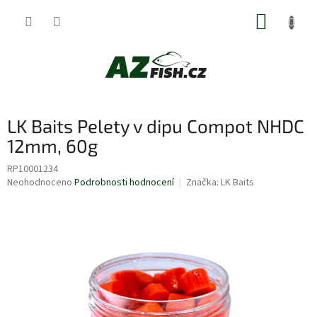
Přejít
NÁKUP
na
obsah
KOŠÍK
LK Baits Pelety v dipu Compot NHDC
12mm, 60g
RP10001234
Průměrné
Neohodnoceno
Podrobnosti hodnocení
Značka:
LK Baits
hodnocení
produktu
je
0,0
z
5
hvězdiček.