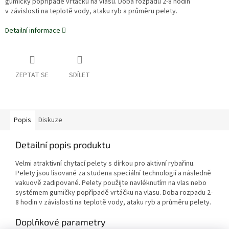
gumičky popřípadě vrtáčku na vlasu. Doba rozpadu 2-8 hodin
v závislosti na teplotě vody, ataku ryb a průměru pelety.
Detailní informace
ZEPTAT SE
SDÍLET
Popis
Diskuze
Detailní popis produktu
Velmi atraktivní chytací pelety s dírkou pro aktivní rybařinu.
Pelety jsou lisované za studena speciální technologií a následně
vakuově zadipované. Pelety použijte navléknutím na vlas nebo
systémem gumičky popřípadě vrtáčku na vlasu. Doba rozpadu 2-
8 hodin v závislosti na teplotě vody, ataku ryb a průměru pelety.
Doplňkové parametry