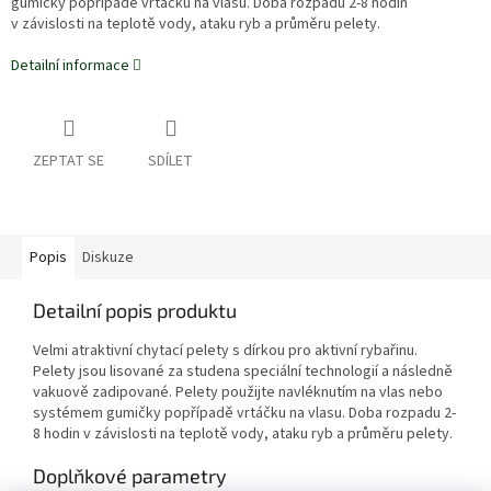
gumičky popřípadě vrtáčku na vlasu. Doba rozpadu 2-8 hodin
v závislosti na teplotě vody, ataku ryb a průměru pelety.
Detailní informace
ZEPTAT SE
SDÍLET
Popis
Diskuze
Detailní popis produktu
Velmi atraktivní chytací pelety s dírkou pro aktivní rybařinu.
Pelety jsou lisované za studena speciální technologií a následně
vakuově zadipované. Pelety použijte navléknutím na vlas nebo
systémem gumičky popřípadě vrtáčku na vlasu. Doba rozpadu 2-
8 hodin v závislosti na teplotě vody, ataku ryb a průměru pelety.
Doplňkové parametry