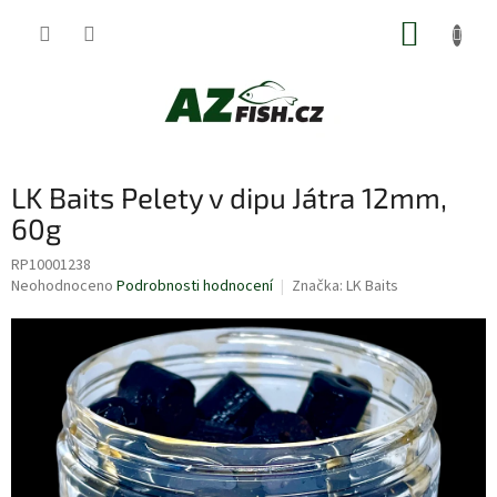
Přejít
NÁKUP
na
obsah
KOŠÍK
LK Baits Pelety v dipu Játra 12mm,
60g
RP10001238
Průměrné
Neohodnoceno
Podrobnosti hodnocení
Značka:
LK Baits
hodnocení
produktu
je
0,0
z
5
hvězdiček.