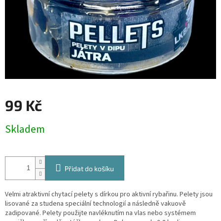
99 Kč
Měrná
Skladem
cena:
Přidat do košíku
Velmi atraktivní chytací pelety s dírkou pro aktivní rybařinu. Pelety jsou
lisované za studena speciální technologií a následně vakuově
zadipované. Pelety použijte navléknutím na vlas nebo systémem