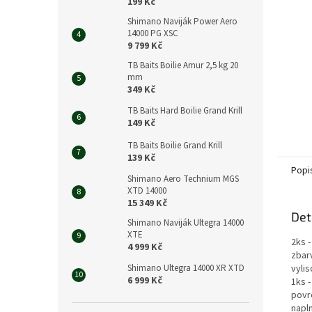
n
199 Kč
e
Shimano Naviják Power Aero
l
14000 PG XSC
9 799 Kč
TB Baits Boilie Amur 2,5 kg 20
mm
349 Kč
TB Baits Hard Boilie Grand Krill
149 Kč
TB Baits Boilie Grand Krill
139 Kč
Popi
Shimano Aero Technium MGS
XTD 14000
15 349 Kč
Det
Shimano Naviják Ultegra 14000
XTE
2ks 
4 999 Kč
zbar
vyli
Shimano Ultegra 14000 XR XTD
6 999 Kč
1ks -
povrc
napln