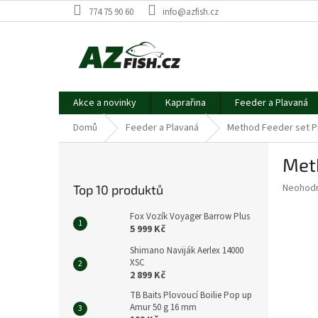
Přejít
774 75 90 60
info@azfish.cz
na
obsah
Akce a novinky
Kaprařina
Feeder a Plavaná
Domů
Feeder a Plavaná
Method Feeder set Pr
P
Meth
o
s
Průměr
Neohod
Top 10 produktů
t
hodnoce
r
produkt
Fox Vozík Voyager Barrow Plus
a
je
5 999 Kč
0,0
n
Shimano Naviják Aerlex 14000
z
n
XSC
5
í
2 899 Kč
hvězdič
p
TB Baits Plovoucí Boilie Pop up
a
Amur 50 g 16 mm