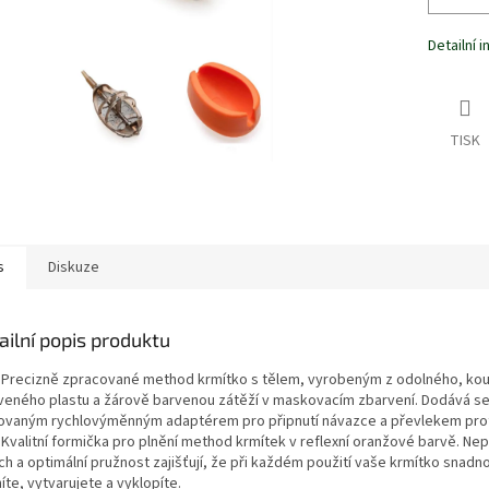
Detailní 
TISK
s
Diskuze
ailní popis produktu
- Precizně zpracované method krmítko s tělem, vyrobeným z odolného, ko
veného plastu a žárově barvenou zátěží v maskovacím zbarvení. Dodává se
sovaným rychlovýměnným adaptérem pro připnutí návazce a převlekem pro
 Kvalitní formička pro plnění method krmítek v reflexní oranžové barvě. Nep
h a optimální pružnost zajišťují, že při každém použití vaše krmítko snadno
íte, vytvarujete a vyklopíte.