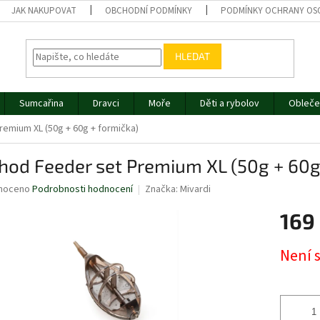
JAK NAKUPOVAT
OBCHODNÍ PODMÍNKY
PODMÍNKY OCHRANY OS
HLEDAT
Sumcařina
Dravci
Moře
Děti a rybolov
Obleče
emium XL (50g + 60g + formička)
od Feeder set Premium XL (50g + 60g
né
noceno
Podrobnosti hodnocení
Značka:
Mivardi
ní
169
u
Měrná
Není 
cena:
ek.