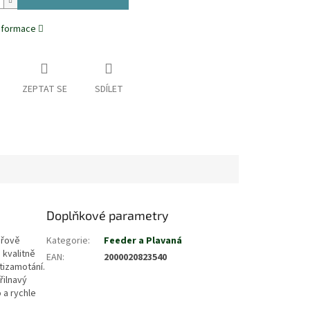
informace
ZEPTAT SE
SDÍLET
Doplňkové parametry
uřově
Kategorie
:
Feeder a Plavaná
 kvalitně
EAN
:
2000020823540
tizamotání.
řilnavý
 a rychle