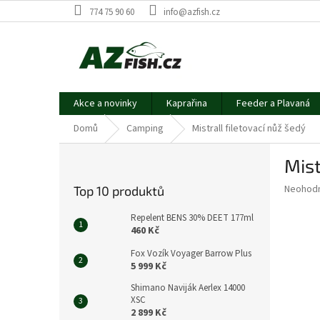
Přejít
774 75 90 60
info@azfish.cz
na
obsah
Akce a novinky
Kaprařina
Feeder a Plavaná
Domů
Camping
Mistrall filetovací nůž šedý
P
Mist
o
s
Průměr
Neohod
Top 10 produktů
t
hodnoce
r
produkt
Repelent BENS 30% DEET 177ml
a
je
460 Kč
0,0
n
Fox Vozík Voyager Barrow Plus
z
n
5 999 Kč
5
í
hvězdič
Shimano Naviják Aerlex 14000
p
XSC
a
2 899 Kč