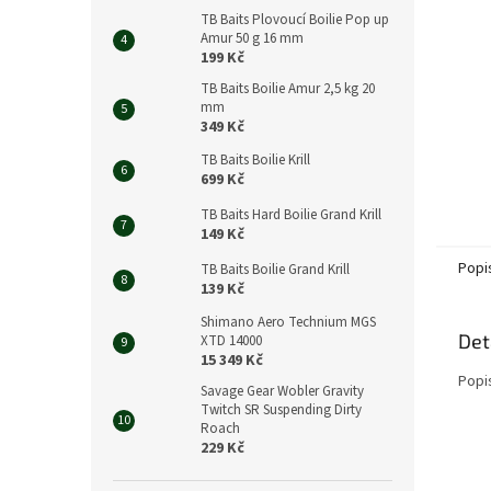
n
TB Baits Plovoucí Boilie Pop up
e
Amur 50 g 16 mm
l
199 Kč
TB Baits Boilie Amur 2,5 kg 20
mm
349 Kč
TB Baits Boilie Krill
699 Kč
TB Baits Hard Boilie Grand Krill
149 Kč
Popi
TB Baits Boilie Grand Krill
139 Kč
Shimano Aero Technium MGS
Det
XTD 14000
15 349 Kč
Popi
Savage Gear Wobler Gravity
Twitch SR Suspending Dirty
Roach
229 Kč