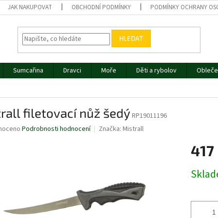
JAK NAKUPOVAT
OBCHODNÍ PODMÍNKY
PODMÍNKY OCHRANY OS
HLEDAT
Sumcařina
Dravci
Moře
Děti a rybolov
Obleče
rall filetovací nůž šedý
RP19011196
né
noceno
Podrobnosti hodnocení
Značka:
Mistrall
ní
417
u
Měrná
Skla
cena:
ek.