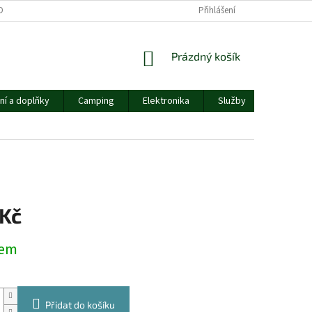
OBNÍCH ÚDAJŮ
Přihlášení
NÁKUPNÍ
Prázdný košík
KOŠÍK
ní a doplňky
Camping
Elektronika
Služby
Ostatní
 Kč
dem
Přidat do košíku