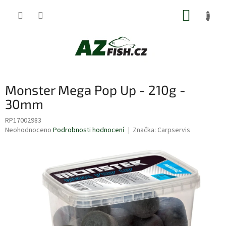
Přejít
NÁKUP
na
obsah
KOŠÍK
Monster Mega Pop Up - 210g -
30mm
RP17002983
Průměrné
Neohodnoceno
Podrobnosti hodnocení
Značka:
Carpservis
hodnocení
produktu
je
0,0
z
5
hvězdiček.