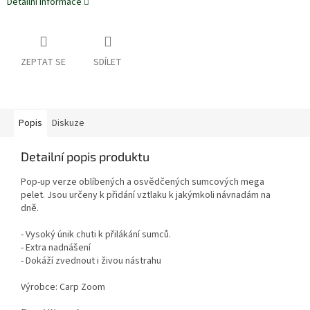
Detailní informace
ZEPTAT SE
SDÍLET
Popis
Diskuze
Detailní popis produktu
Pop-up verze oblíbených a osvědčených sumcových mega
pelet. Jsou určeny k přidání vztlaku k jakýmkoli návnadám na
dně.
- Vysoký únik chuti k přilákání sumců.
- Extra nadnášení
- Dokáží zvednout i živou nástrahu
Výrobce: Carp Zoom