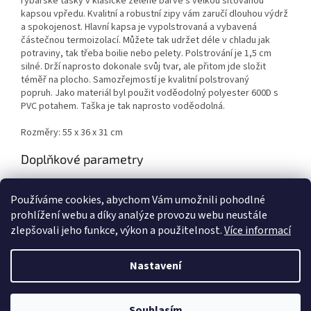
rybářské tašky v klasické zelené barvě s velkou síťovanou
kapsou vpředu. Kvalitní a robustní zipy vám zaručí dlouhou výdrž
a spokojenost. Hlavní kapsa je vypolstrovaná a vybavená
částečnou termoizolací. Můžete tak udržet déle v chladu jak
potraviny, tak třeba boilie nebo pelety. Polstrování je 1,5 cm
silné.
Drží naprosto dokonale svůj tvar, ale přitom jde složit
téměř na plocho.
Samozřejmostí je kvalitní polstrovaný
popruh.
Jako materiál byl použit voděodolný polyester 600D s
PVC potahem. Taška je tak naprosto voděodolná.
Rozměry: 55 x 36 x 31 cm
Doplňkové parametry
Kategorie
:
Tašky
Používáme cookies, abychom Vám umožnili pohodlné
EAN
:
5060382744461
prohlížení webu a díky analýze provozu webu neustále
zlepšovali jeho funkce, výkon a použitelnost.
Více informací
Z
á
Nastavení
Vytvořil Shoptet
p
a
t
Souhlasím