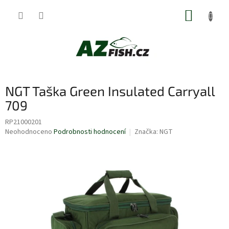
Přejít
NÁKUP
na
obsah
KOŠÍK
NGT Taška Green Insulated Carryall
709
RP21000201
Průměrné
Neohodnoceno
Podrobnosti hodnocení
Značka:
NGT
hodnocení
produktu
je
0,0
z
5
hvězdiček.