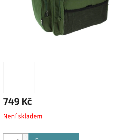
749 Kč
Měrná
Není skladem
cena: