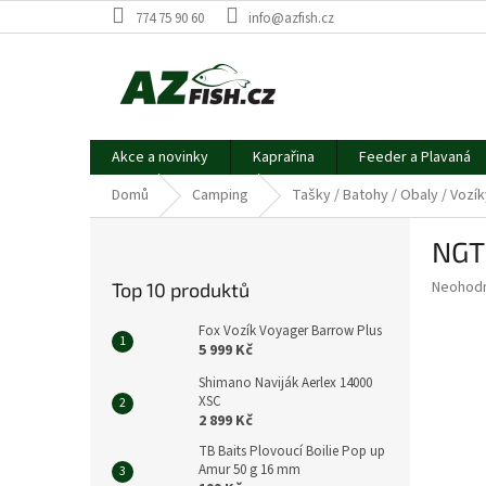
Přejít
774 75 90 60
info@azfish.cz
na
obsah
Akce a novinky
Kaprařina
Feeder a Plavaná
Domů
Camping
Tašky / Batohy / Obaly / Vozí
P
NGT 
o
s
Průměr
Neohod
Top 10 produktů
t
hodnoce
r
produkt
Fox Vozík Voyager Barrow Plus
a
je
5 999 Kč
0,0
n
Shimano Naviják Aerlex 14000
z
n
XSC
5
í
2 899 Kč
hvězdič
p
TB Baits Plovoucí Boilie Pop up
a
Amur 50 g 16 mm