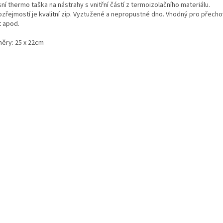
ní thermo taška na nástrahy s vnitřní částí z termoizolačního materiálu.
zřejmostí je kvalitní zip. Vyztužené a nepropustné dno. Vhodný pro přechov
t apod.
ěry: 25 x 22cm