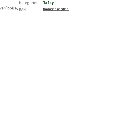
Kategorie
:
Tašky
ání boilie,
EAN
:
5060211912511