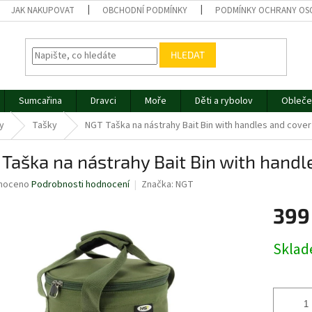
JAK NAKUPOVAT
OBCHODNÍ PODMÍNKY
PODMÍNKY OCHRANY OS
HLEDAT
Sumcařina
Dravci
Moře
Děti a rybolov
Obleče
ky
Tašky
NGT Taška na nástrahy Bait Bin with handles and cover
Taška na nástrahy Bait Bin with handl
né
noceno
Podrobnosti hodnocení
Značka:
NGT
ní
399
u
Měrná
Skla
cena:
ek.