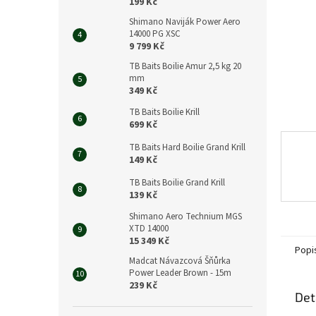
n
199 Kč
e
Shimano Naviják Power Aero
l
14000 PG XSC
9 799 Kč
TB Baits Boilie Amur 2,5 kg 20
mm
349 Kč
TB Baits Boilie Krill
699 Kč
TB Baits Hard Boilie Grand Krill
149 Kč
TB Baits Boilie Grand Krill
139 Kč
Shimano Aero Technium MGS
XTD 14000
15 349 Kč
Popi
Madcat Návazcová Šňůrka
Power Leader Brown - 15m
239 Kč
Det