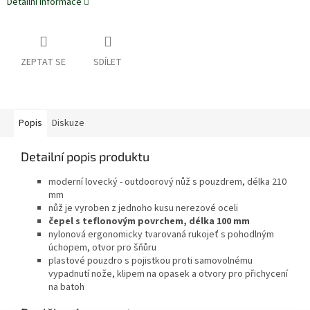
Detailní informace
ZEPTAT SE
SDÍLET
Popis
Diskuze
Detailní popis produktu
moderní lovecký - outdoorový nůž s pouzdrem, délka 210
mm
nůž je vyroben z jednoho kusu nerezové oceli
čepel s teflonovým povrchem, délka 100 mm
nylonová ergonomicky tvarovaná rukojeť s pohodlným
úchopem, otvor pro šňůru
plastové pouzdro s pojistkou proti samovolnému
vypadnutí nože, klipem na opasek a otvory pro přichycení
na batoh