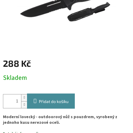
288 Kč
Měrná
Skladem
cena:
Přidat do košíku
Moderní lovecký - outdoorový nůž s pouzdrem, vyrobený z
jednoho kusu nerezové oceli.