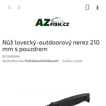
Přejít
NÁKUP
na
obsah
KOŠÍK
Nůž lovecký-outdoorový nerez 210
mm s pouzdrem
RP16000044
Průměrné
Neohodnoceno
Podrobnosti hodnocení
Značka:
Levior
hodnocení
produktu
je
0,0
z
5
hvězdiček.