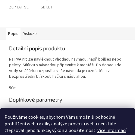
ZEPTAT SE
SDÍLET
Popis
Diskuze
Detailní popis produktu
Na PVA nit lze navléknout vhodnou návnadu, např. boillies nebo
pelety. Šňůrku s návnadou připevníte k montáži. Po dopadu do
vody se šňůrka rozpustí a vaše návnada je rozmístěna v
bezprostřední blízkosti háčku s nástrahou.
50m
Doplňkové parametry
Kategorie
:
Bižuterie
Používáme cookies, abychom Vám umožnili pohodlné
EAN
:
8594201212734
prohlížení webu a díky analýze provozu webu neustále
zlepšovali jeho funkce, výkon a použitelnost.
Více informací