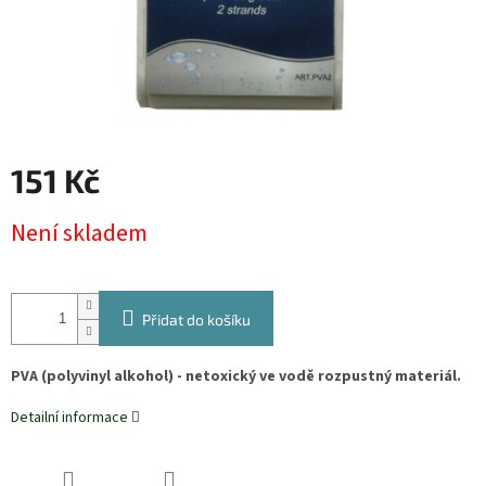
151 Kč
Měrná
Není skladem
cena:
Přidat do košíku
PVA (polyvinyl alkohol) - netoxický ve vodě rozpustný materiál.
Detailní informace