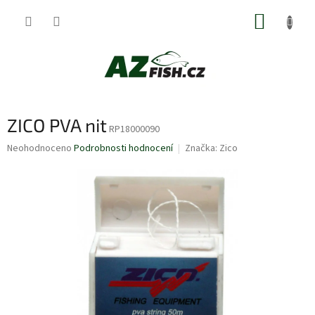
Přejít
NÁKUP
na
obsah
KOŠÍK
ZICO PVA nit
RP18000090
Průměrné
Neohodnoceno
Podrobnosti hodnocení
Značka:
Zico
hodnocení
produktu
je
0,0
z
5
hvězdiček.