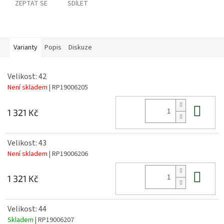
ZEPTAT SE
SDÍLET
Varianty
Popis
Diskuze
Velikost: 42
Není skladem
| RP19006205
Do 
1 321 Kč
Velikost: 43
Není skladem
| RP19006206
Do 
1 321 Kč
Velikost: 44
Skladem
| RP19006207