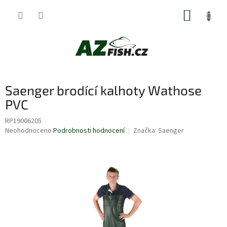
Přejít
NÁKUP
na
obsah
KOŠÍK
Saenger brodící kalhoty Wathose
PVC
RP19006205
Průměrné
Neohodnoceno
Podrobnosti hodnocení
Značka:
Saenger
hodnocení
produktu
je
0,0
z
5
hvězdiček.