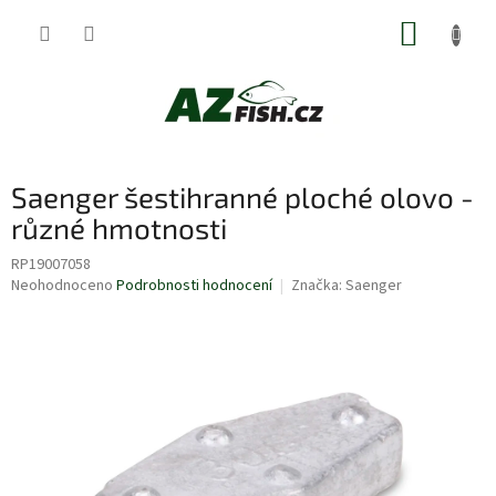
Přejít
NÁKUP
na
obsah
KOŠÍK
Saenger šestihranné ploché olovo -
různé hmotnosti
RP19007058
Průměrné
Neohodnoceno
Podrobnosti hodnocení
Značka:
Saenger
hodnocení
produktu
je
0,0
z
5
hvězdiček.