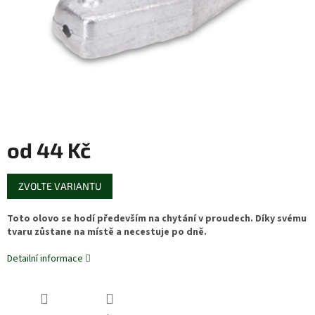
od
44 Kč
Měrná
ZVOLTE VARIANTU
cena:
Toto olovo se hodí především na chytání v proudech. Díky svému
tvaru zůstane na místě a necestuje po dně.
Detailní informace