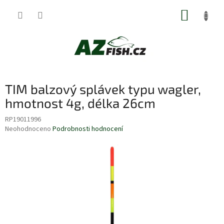
Přejít
NÁKUP
na
obsah
KOŠÍK
TIM balzový splávek typu wagler,
hmotnost 4g, délka 26cm
RP19011996
Průměrné
Neohodnoceno
Podrobnosti hodnocení
hodnocení
produktu
je
0,0
z
5
hvězdiček.