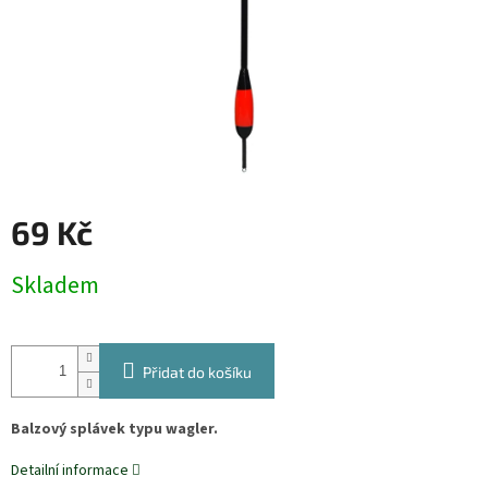
69 Kč
Měrná
Skladem
cena:
Přidat do košíku
Balzový splávek typu wagler.
Detailní informace