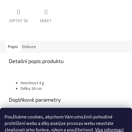
ZEPTAT SE
SDÍLET
Popis
Diskuze
Detailní popis produktu
Hmotnost 4 g
Délka 26 cm
Doplňkové parametry
Kategorie
:
Feeder a Plavaná
Používáme cookies, abychom Vám umožnili pohodlné
EAN
:
4039507230548
prohlížení webu a díky analýze provozu webu neustále
zlepšovali jeho funkce, výkon a použitelnost.
Více informací