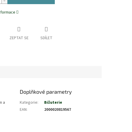
informace
ZEPTAT SE
SDÍLET
Doplňkové parametry
m a
Kategorie
:
Bižuterie
EAN
:
2000020819567