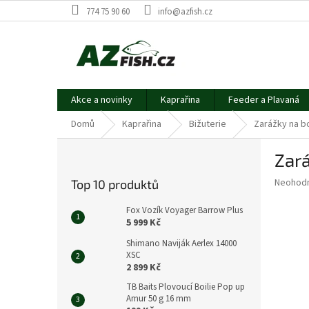
Přejít
774 75 90 60
info@azfish.cz
na
obsah
Akce a novinky
Kaprařina
Feeder a Plavaná
Domů
Kaprařina
Bižuterie
Zarážky na bo
P
Zará
o
s
Průměr
Neohod
Top 10 produktů
t
hodnoce
r
produkt
Fox Vozík Voyager Barrow Plus
a
je
5 999 Kč
0,0
n
Shimano Naviják Aerlex 14000
z
n
XSC
5
í
2 899 Kč
hvězdič
p
TB Baits Plovoucí Boilie Pop up
a
Amur 50 g 16 mm