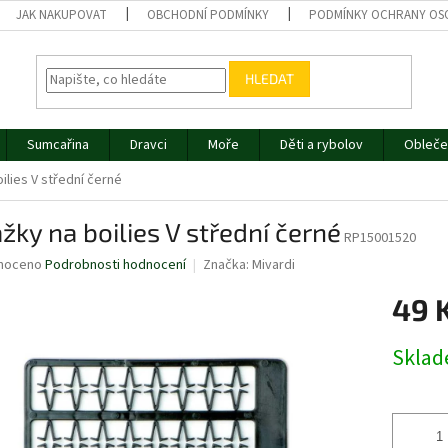
JAK NAKUPOVAT
OBCHODNÍ PODMÍNKY
PODMÍNKY OCHRANY OS
HLEDAT
Sumcařina
Dravci
Moře
Děti a rybolov
Obleče
ilies V střední černé
žky na boilies V střední černé
RP15001520
né
noceno
Podrobnosti hodnocení
Značka:
Mivardi
ní
49 
u
Měrná
Skla
cena:
ek.