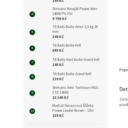
n
199 Kč
e
Shimano Naviják Power Aero
l
14000 PG XSC
9 799 Kč
TB Baits Boilie Amur 2,5 kg 20
mm
349 Kč
TB Baits Boilie Krill
699 Kč
TB Baits Hard Boilie Grand Krill
149 Kč
Popi
TB Baits Boilie Grand Krill
139 Kč
Shimano Aero Technium MGS
Det
XTD 14000
15 349 Kč
Zaráž
prud
Madcat Návazcová Šňůrka
Power Leader Brown - 15m
239 Kč