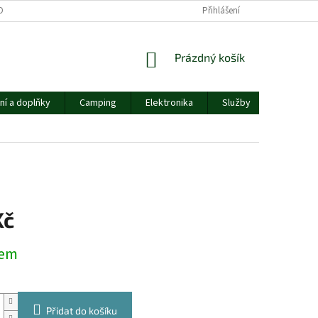
OBNÍCH ÚDAJŮ
Přihlášení
NÁKUPNÍ
Prázdný košík
KOŠÍK
ní a doplňky
Camping
Elektronika
Služby
Ostatní
Kč
dem
Přidat do košíku