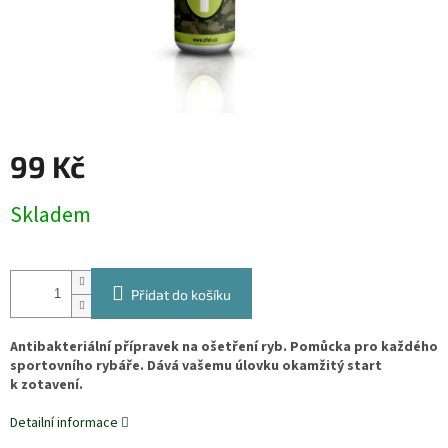
99 Kč
Měrná
Skladem
cena:
Přidat do košíku
Antibakteriální přípravek na ošetření ryb. Pomůcka pro každého
sportovního rybáře. Dává vašemu úlovku okamžitý start
k zotavení.
Detailní informace