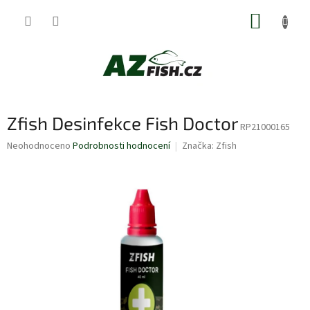
Přejít
NÁKUP
na
obsah
KOŠÍK
Zfish Desinfekce Fish Doctor
RP21000165
Průměrné
Neohodnoceno
Podrobnosti hodnocení
Značka:
Zfish
hodnocení
produktu
je
0,0
z
5
hvězdiček.