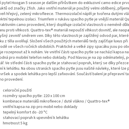
í pytel Hoogan 5 season je dalším přírůstkem do exkluzivní camo edice prvo
ktů od značky Zfish. Jako vnitřní materiál je použitý velmi oblíbený, příjem
veň hřejivý, zelený mikrofleece. Thermoizolační náplň je tvořena dutými vl
ktní tepelnou izolaci. Triumfem v rukávu spacího pytle je vnější materiál Q
traktivním camo provedení, který doplňuje izolační vlastnosti o neméně důl
nu proti vlhkosti. Quattro-tex® materiál nepouští vlhkost dovnitř, ale naopa
šný zevnitř směrem ven. Díky této vlastnosti je zajištěný odvod par, které
u z těla uvolňují. Složení všech použitých materiálů tedy zajišťuje luxus při
írodě ve všech ročních obdobích. Praktické a velké zipy spacáku jsou po ob
 je rozepnout až k nohám. Ve vnitřní části spacího pytle se nachází kapsa na
hodná pro mobilní telefon nebo doklady. Pod hlavou je na zip odnímatelný, 
ář. Ve střední části spacího pytle je stahovací popruh, který se díky přezc
í k lehátku. Na obou stranách spacího pytle jsou našité návleky, které lze
vršek a spodek lehátka pro lepší zafixování. Součástí balení je přepravní t
mo provedení.
celoroční použití
rozměry spacího pytle: 220 x 100 cm
kombinace materiálů mikrofleece / duté vlákno / Quattro-tex®
vnitřní kapsa na zip pro mobil nebo doklady
tepelný komfort do -20
°C
stahovací popruh k upevnění k lehátku
hmotnost 5 kg