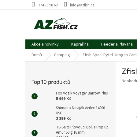
Přejít
774 75 90 60
info@azfish.cz
na
obsah
Akce a novinky
Kaprařina
Feeder a Plavaná
Domů
Camping
Zfish Spací Pytel Hoogan Ca
P
Zfi
o
s
Průměr
Neohod
Top 10 produktů
t
hodnoce
r
produkt
Fox Vozík Voyager Barrow Plus
a
je
5 999 Kč
0,0
n
Shimano Naviják Aerlex 14000
z
n
XSC
5
í
2 899 Kč
hvězdič
p
TB Baits Plovoucí Boilie Pop up
a
Amur 50 g 16 mm