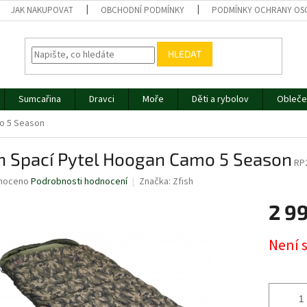
JAK NAKUPOVAT
OBCHODNÍ PODMÍNKY
PODMÍNKY OCHRANY OS
HLEDAT
Sumcařina
Dravci
Moře
Děti a rybolov
Obleče
mo 5 Season
sh Spací Pytel Hoogan Camo 5 Season
RP
né
noceno
Podrobnosti hodnocení
Značka:
Zfish
ní
2 9
u
Měrná
Není 
cena:
ek.