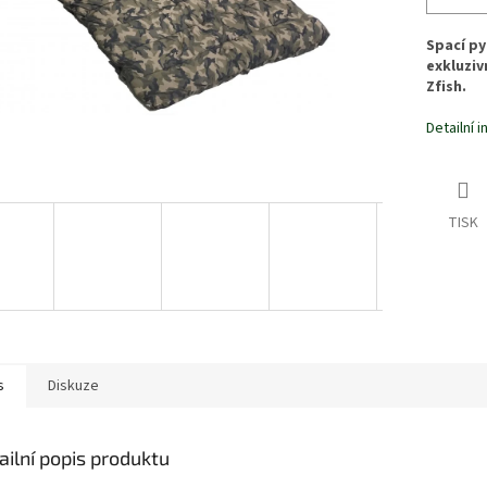
Spací py
exkluziv
Zfish.
Detailní 
TISK
s
Diskuze
ailní popis produktu