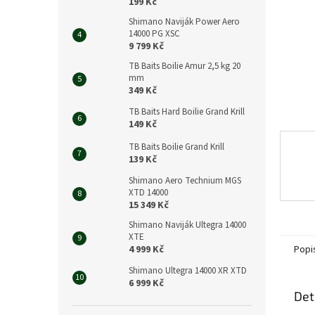
n
199 Kč
e
Shimano Naviják Power Aero
l
14000 PG XSC
9 799 Kč
TB Baits Boilie Amur 2,5 kg 20
mm
349 Kč
TB Baits Hard Boilie Grand Krill
149 Kč
TB Baits Boilie Grand Krill
139 Kč
Shimano Aero Technium MGS
XTD 14000
15 349 Kč
Shimano Naviják Ultegra 14000
XTE
Popi
4 999 Kč
Shimano Ultegra 14000 XR XTD
6 999 Kč
Det