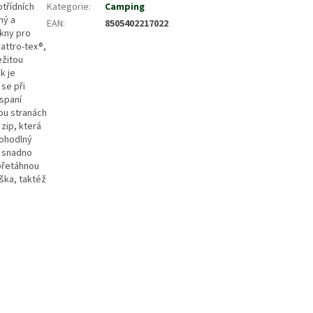
třídních
Kategorie
:
Camping
ný a
EAN
:
8505402217022
ákny pro
uattro-tex®,
ežitou
k je
 se při
 spaní
ou stranách
 zip, která
pohodlný
e snadno
 přetáhnou
aška, taktéž