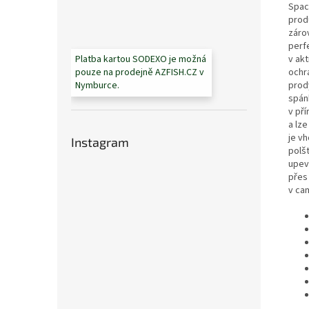
Spac
produ
záro
perfe
v ak
Platba kartou SODEXO je možná
ochra
pouze na prodejně AZFISH.CZ v
prody
Nymburce.
spánk
v př
a lze
je v
Instagram
polšt
upevn
přes 
v ca