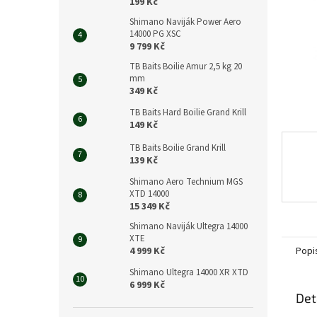
n
199 Kč
e
Shimano Naviják Power Aero
l
14000 PG XSC
9 799 Kč
TB Baits Boilie Amur 2,5 kg 20
mm
349 Kč
TB Baits Hard Boilie Grand Krill
149 Kč
TB Baits Boilie Grand Krill
139 Kč
Shimano Aero Technium MGS
XTD 14000
15 349 Kč
Shimano Naviják Ultegra 14000
XTE
Popi
4 999 Kč
Shimano Ultegra 14000 XR XTD
6 999 Kč
Det