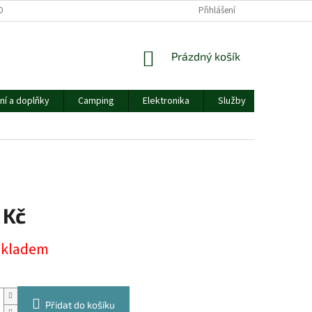
OBNÍCH ÚDAJŮ
Přihlášení
NÁKUPNÍ
Prázdný košík
KOŠÍK
ní a doplňky
Camping
Elektronika
Služby
Ostatní
 Kč
skladem
Přidat do košíku