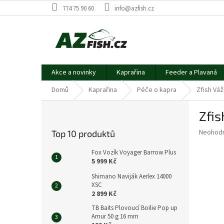
Přejít
774 75 90 60
info@azfish.cz
na
obsah
Akce a novinky
Kaprařina
Feeder a Plavaná
Domů
Kaprařina
Péče o kapra
Zfish Váž
P
Zfis
o
s
Průměr
Neohod
Top 10 produktů
t
hodnoce
r
produkt
Fox Vozík Voyager Barrow Plus
a
je
5 999 Kč
0,0
n
Shimano Naviják Aerlex 14000
z
n
XSC
5
í
2 899 Kč
hvězdič
p
TB Baits Plovoucí Boilie Pop up
a
Amur 50 g 16 mm