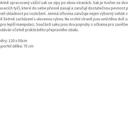
ektně zpracovaný vážící sak se zipy po obou stranách. Sak je tvořen ze dv
uvacích tyčí, které do sebe přesně pasují a zaručují dostatečnou pevnost p
veň skladnost po rozložení. Jemná síťovina zaručuje nejen výborný odtok v
ně šetrné zacházení s ulovenou rybou. Na vrchní straně jsou umístěna dvě 
 pro lepší manipulaci. Součástí saku jsou dva popruhy s očkama pro zavěšen
odáván včetně praktického přepravního obalu.
ěry: 120 x 50cm
sportní délka: 75 cm