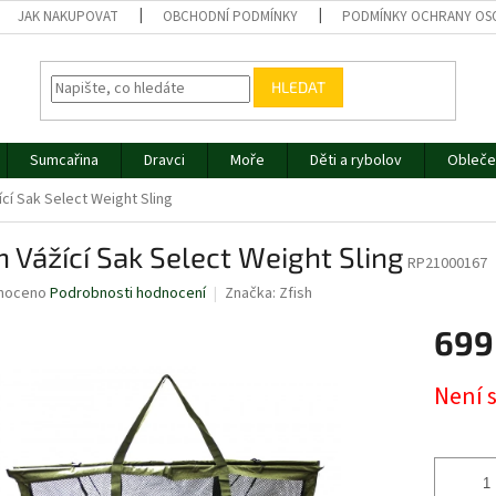
JAK NAKUPOVAT
OBCHODNÍ PODMÍNKY
PODMÍNKY OCHRANY OS
HLEDAT
Sumcařina
Dravci
Moře
Děti a rybolov
Obleče
ící Sak Select Weight Sling
h Vážící Sak Select Weight Sling
RP21000167
né
noceno
Podrobnosti hodnocení
Značka:
Zfish
ní
699
u
Měrná
Není 
cena:
ek.