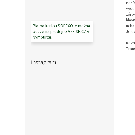
Perf
vyso
záro
hlav
ucha
Platba kartou SODEXO je možná
Je d
pouze na prodejně AZFISH.CZ v
Nymburce.
Rozm
Tran
Instagram