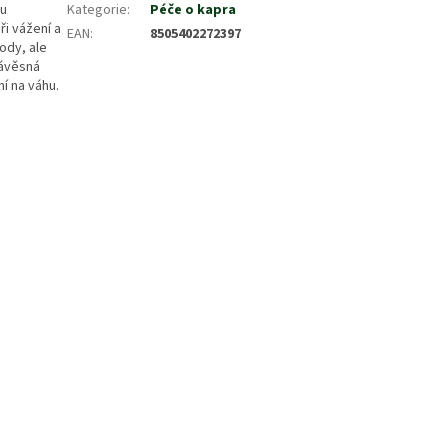
ou
Kategorie
:
Péče o kapra
ři vážení a
EAN
:
8505402272397
ody, ale
závěsná
í na váhu.