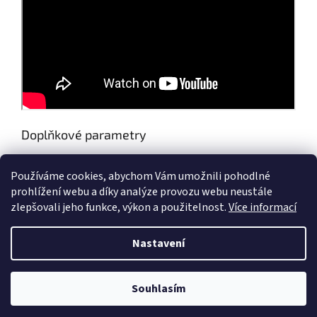
Doplňkové parametry
Kategorie
:
Novinky
Používáme cookies, abychom Vám umožnili pohodlné
EAN
:
8594201214721
prohlížení webu a díky analýze provozu webu neustále
zlepšovali jeho funkce, výkon a použitelnost.
Více informací
Z
á
Nastavení
Vytvořil Shoptet
p
a
t
Souhlasím
Copyright 2026
AZFISH.CZ
. Všechna práva vyhrazena.
í