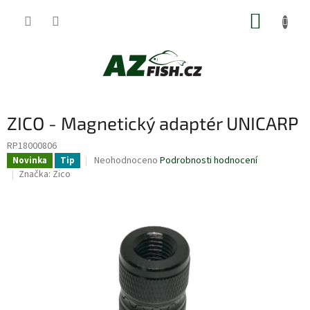
Přejít
NÁKUP
na
obsah
KOŠÍK
ZICO - Magnetický adaptér UNICARP
RP18000806
Průměrné
Neohodnoceno
Podrobnosti hodnocení
Novinka
Tip
hodnocení
Značka:
Zico
produktu
je
0,0
z
5
hvězdiček.