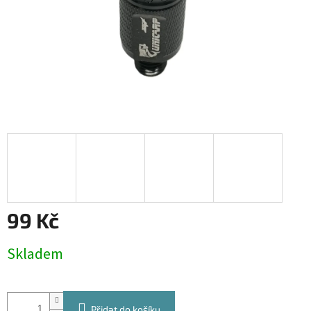
99 Kč
Měrná
Skladem
cena:
Přidat do košíku